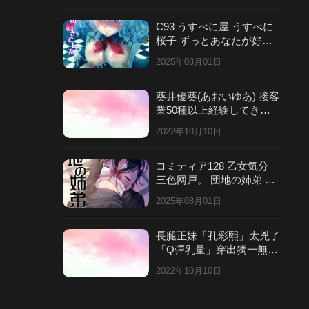
C93 うすべに屋 うすべに
桜子 ずっとあなたが好き
でした 舰队これくしょん
2025年08月01日
舰これ 中国翻訳
葵井優葵(あおいゆあ) 接客
業50種以上経験してきた
何でも頑張り屋美少女が最
2022年10月10日
後
コミティア128 乙女気分
三色网戸。 団地の姉弟 中
国翻訳
2025年08月01日
長腿正妹「孔彩熙」太兇了
「Q彈乳量」穿出獨一無二
的火辣風格！身材緊緻太性
2022年10月10日
感