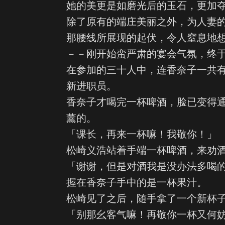
她的美更是如磨光后的玉石，更加
除了原有的端庄美丽之外，为人妻
那腰线所展现的起伏，令人窒息地
－－刚开始蛮严肃的宴会气氛，终
在参加的三十人中，连香奈子一共
新进职员。
香奈子才喝完一杯啤酒，脸已变得
薰的。
「课长，再来一杯嘛！我敬你！」
松崎义浩站着手端一杯啤酒，来劝
「谢谢，但是对酒我是没办法多喝
握在香奈子手中的是一杯果汁。
松崎见了之后，随手拿了一个新杯
「别那幺客气嘛！再敬你一杯又何